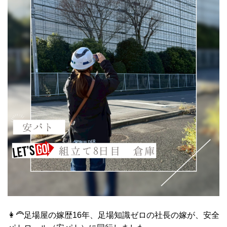
👩‍🦰足場屋の嫁歴16年、足場知識ゼロの社長の嫁が、安全