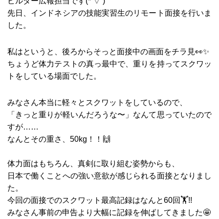
ビルダー広報担当です(*’▽’)
先日、インドネシアの技能実習生のリモート面接を行いま
した。
私はというと、後ろからそっと面接中の画面をチラ見👀✨
ちょうど体力テストの真っ最中で、重りを持ってスクワッ
トをしている場面でした。
みなさん本当に軽々とスクワットをしているので、
「きっと重りが軽いんだろうな〜」なんて思っていたので
すが……
なんとその重さ、50kg！！🙌
体力面はもちろん、真剣に取り組む姿勢からも、
日本で働くことへの強い意欲が感じられる面接となりまし
た。
今回の面接でのスクワット最高記録はなんと60回🏋️!!
みなさん事前の申告より大幅に記録を伸ばしてきました🤩