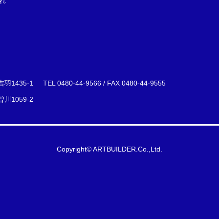
れ
下吉羽1435-1
TEL
0480-44-9566
/ FAX 0480-44-9555
川1059-2
Copyright© ARTBUILDER.Co.,Ltd.