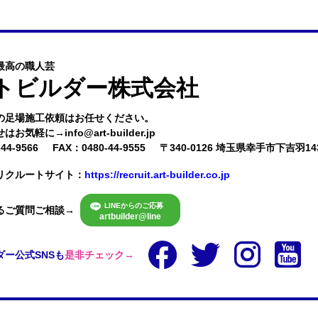
最高の職人芸
トビルダー株式会社
の足場施工依頼はお任せください。

気軽に→info@art-builder.jp
44-9566
FAX：0480-44-9555
〒340-0126 埼玉県幸手市下吉羽143
リクルートサイト：
https://recruit.art-builder.co.jp
LINEからのご応募
るご質問ご相談
→
artbuilder@line
ダー公式SNSも
是非チェック→