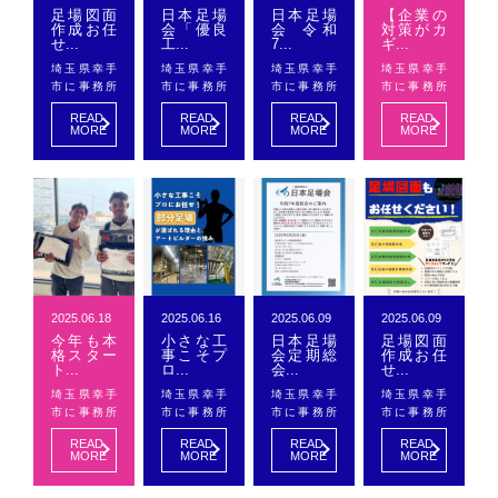
足場図面
日本足場
日本足場
【企業の
作成お任
会「優良
会 令和
対策がカ
せ...
工...
7...
ギ...
埼玉県幸手
埼玉県幸手
埼玉県幸手
埼玉県幸手
市に事務所
市に事務所
市に事務所
市に事務所
を構えてい
を構えてい
を構えてい
を構えてい
READ
READ
READ
READ
る足場工事
る足場工事
る足場工事
る足場工事
MORE
MORE
MORE
MORE
会社のアー
会社、アー
会社のアー
会社、アー
トビルダー
トビルダー
トビルダー
トビルダー
CAD担当で
広報担当で
広報担当で
広報担当で
す(*’▽’) ...
す(*’▽’) ...
す(*’▽’) ...
す(*’▽’) ...
2025.06.18
2025.06.16
2025.06.09
2025.06.09
今年も本
小さな工
日本足場
足場図面
格スター
事こそプ
会定期総
作成お任
ト...
ロ...
会...
せ...
埼玉県幸手
埼玉県幸手
埼玉県幸手
埼玉県幸手
市に事務所
市に事務所
市に事務所
市に事務所
を構えてい
を構えてい
を構えてい
を構えてい
READ
READ
READ
READ
る足場工事
る足場工事
る足場工事
る足場工事
MORE
MORE
MORE
MORE
会社のアー
会社のアー
会社のアー
会社のアー
トビルダー
トビルダー
トビルダー
トビルダー